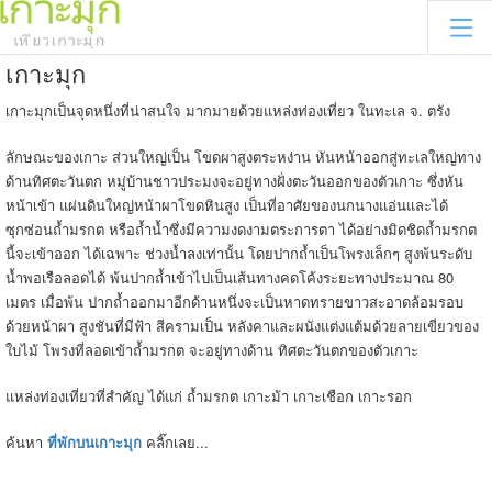
เกาะมุก
เกาะมุกเป็นจุดหนึ่งที่น่าสนใจ มากมายด้วยแหล่งท่องเที่ยว ในทะเล จ. ตรัง
ลักษณะของเกาะ ส่วนใหญ่เป็น โขดผาสูงตระหง่าน หันหน้าออกสู่ทะเลใหญ่ทาง
ด้านทิศตะวันตก หมู่บ้านชาวประมงจะอยู่ทางฝั่งตะวันออกของตัวเกาะ ซึ่งหัน
หน้าเข้า แผ่นดินใหญ่หน้าผาโขดหินสูง เป็นที่อาศัยของนกนางแอ่นและได้
ซุกซ่อนถ้ำมรกต หรือถ้ำน้ำซึ่งมีความงดงามตระการตา ได้อย่างมิดชิดถ้ำมรกต
นี้จะเข้าออก ได้เฉพาะ ช่วงน้ำลงเท่านั้น โดยปากถ้ำเป็นโพรงเล็กๆ สูงพ้นระดับ
น้ำพอเรือลอดได้ พ้นปากถ้ำเข้าไปเป็นเส้นทางคดโค้งระยะทางประมาณ 80
เมตร เมื่อพ้น ปากถ้ำออกมาอีกด้านหนึ่งจะเป็นหาดทรายขาวสะอาดล้อมรอบ
ด้วยหน้าผา สูงชันที่มีฟ้า สีครามเป็น หลังคาและผนังแต่งแต้มด้วยลายเขียวของ
ใบไม้ โพรงที่ลอดเข้าถ้ำมรกต จะอยู่ทางด้าน ทิศตะวันตกของตัวเกาะ
แหล่งท่องเที่ยวที่สำคัญ ได้แก่ ถ้ำมรกต เกาะม้า เกาะเชือก เกาะรอก
ค้นหา
ที่พักบนเกาะมุก
คลิ๊กเลย...